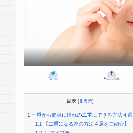
Twitter
Facebook
目次
[
非表示
]
1
一重から簡単に憧れの二重にできる方法４選
1.1
【二重になる為の方法４選をご紹介】
1.2
１.アイプチ