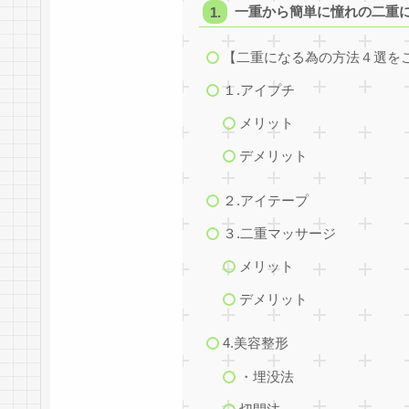
一重から簡単に憧れの二重
【二重になる為の方法４選を
１.アイプチ
メリット
デメリット
２.アイテープ
３.二重マッサージ
メリット
デメリット
4.美容整形
・埋没法